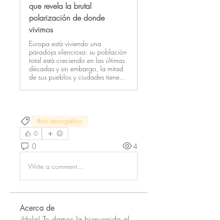
que revela la brutal
polarización de donde
vivimos
Europa está viviendo una
paradoja silenciosa: su población
total está creciendo en las últimas
décadas y sin embargo, la mitad
de sus pueblos y ciudades tiene...
Reto demográfico
0
0
4
Write a comment...
Acerca de
¡Hola! Te damos la bienvenida al