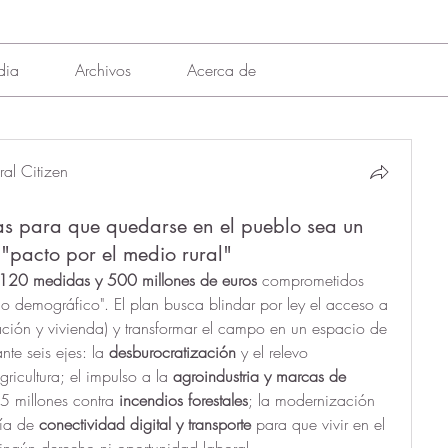
dia
Archivos
Acerca de
al Citizen
ias para que quedarse en el pueblo sea un
 "pacto por el medio rural"
120 medidas y 500 millones de euros
 comprometidos 
no demográfico". El plan busca blindar por ley el acceso a 
ción y vivienda) y transformar el campo en un espacio de 
e seis ejes: la 
desburocratización
 y el relevo 
ricultura; el impulso a la 
agroindustria y marcas de 
5 millones contra 
incendios forestales
; la modernización 
tía de 
conectividad digital y transporte
 para que vivir en el 
ingún derecho ni oportunidad laboral.