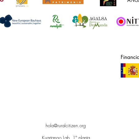
Financi
hola@ruralcitizen.org
Kuartango Lab, 1ª planta