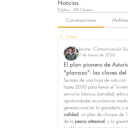
Noticias
Público
·
49 Citizens
Conversaciones
Multime
Volver
Jaione - Comunicación Rur
2 de marzo de 2026
El plan pionero de Astur
"planazo": las claves del
Se trata de una hoja de ruta con 
hasta 2030 para frenar el "invier
servicios básicos (sanidad, educa
oportunidades económicas mediant
generacional en la ganadería y ag
calidad
; un plan de choque de 1
de la 
pesca artesanal
; y la garan
pueblo no suponga renunciar a n