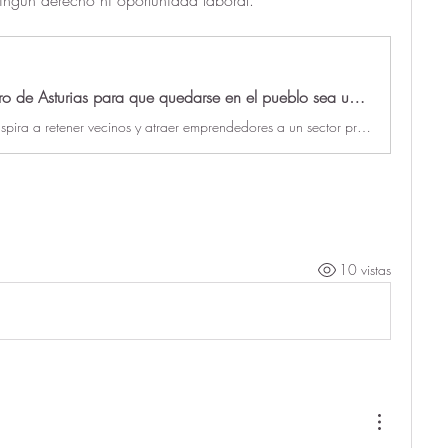
El plan pionero de Asturias para que quedarse en el pueblo sea un 'planazo': las claves del 'pacto por el medio rural' del Principado
El documento aspira a retener vecinos y atraer emprendedores a un sector primario atractivo para revertir la caída poblacional de un territorio que ocupa el 80% de la comunidad
10 vistas