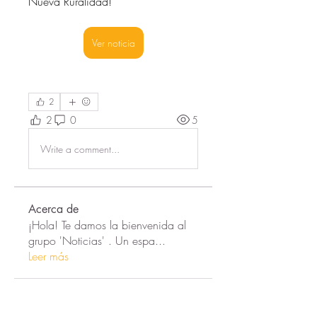
Nueva Ruralidad!
Ver noticia
2
2
0
5
Write a comment...
Acerca de
¡Hola! Te damos la bienvenida al
grupo 'Noticias' . Un espa
...
Leer más