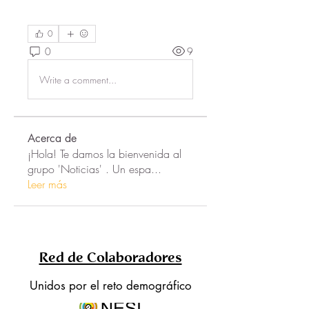
0
0
9
Write a comment...
Acerca de
¡Hola! Te damos la bienvenida al
grupo 'Noticias' . Un espa
...
Leer más
Red de Colaboradores
Unidos por el reto demográfico