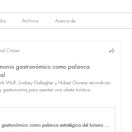
dia
Archivos
Acerca de
al Citizen
trimonio gastronómico como palanca
ral
rik Wolf, Lindsey Gallagher y Hubert Gonera reivindican 
 gastronomía para asentar una oferta turística 
Discover-Eat sitúa el patrimonio gastronómico como palanca estratégica del turismo rural - 7 Caníbales