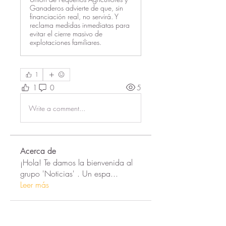
Ganaderos advierte de que, sin
financiación real, no servirá. Y
reclama medidas inmediatas para
evitar el cierre masivo de
explotaciones familiares.
1
1
0
5
Write a comment...
Acerca de
¡Hola! Te damos la bienvenida al
grupo 'Noticias' . Un espa
...
Leer más