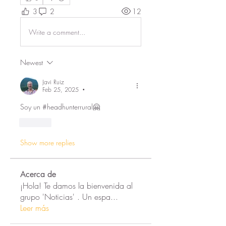
3
2
12
Write a comment...
Newest
Javi Ruiz
Feb 25, 2025
•
Soy un #headhunterrural🤗
Like
Show more replies
Acerca de
¡Hola! Te damos la bienvenida al
grupo 'Noticias' . Un espa
...
Leer más