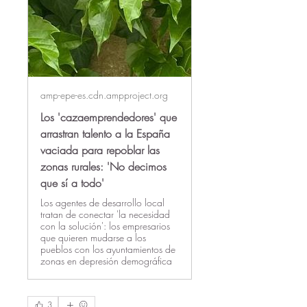
amp-epe-es.cdn.ampproject.org
Los 'cazaemprendedores' que
arrastran talento a la España
vaciada para repoblar las
zonas rurales: 'No decimos
que sí a todo'
Los agentes de desarrollo local
tratan de conectar 'la necesidad
con la solución': los empresarios
que quieren mudarse a los
pueblos con los ayuntamientos de
zonas en depresión demográfica
3