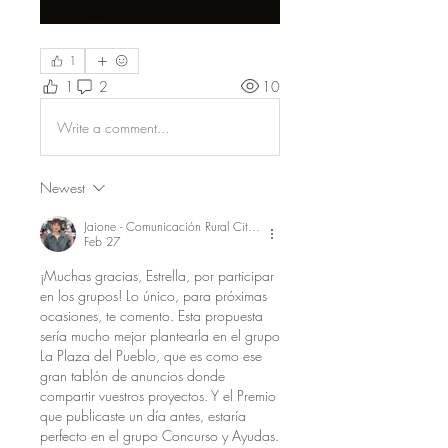
1
1
2
10
Write a comment...
Newest
Jaione - Comunicación Rural Citizen
Feb 27
¡Muchas gracias, Estrella, por participar 
en los grupos! Lo único, para próximas 
ocasiones, te comento. Esta propuesta 
sería mucho mejor plantearla en el grupo 
La Plaza del Pueblo, que es como ese 
gran tablón de anuncios donde 
compartir vuestros proyectos. Y el Premio 
que publicaste un día antes, estaría 
perfecto en el grupo Concurso y Ayudas. 