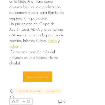
en la Rioja Alta, tiene como 
objetivo facilitar la digitalización 
del comercio local para fijar tejido 
empresarial y población.
Un proyectazo del Grupo de 
Acción Local ADRA y la consultora 
dMillennial, impulsada por dos de 
nuestros Talentos Rurales 
Pablo
 y 
Rubén
 :)
¡Pronto nos contarán más del 
proyecto en una interesantísima 
charla!
Noticia completa
desarrollo territorial
innovación
+
2
0
0