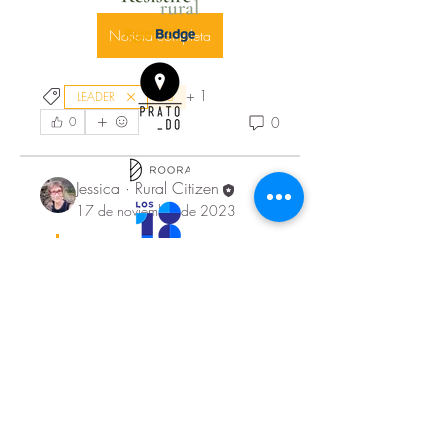
Noticia completa
+
1
LEADER
EU
0
0
Jessica · Rural Citizen
17 de noviembre de 2023
Los Grupos de Desarrollo 
Rural, preparados para el I 
Congreso Europeo LEADER 
2023