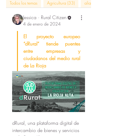
Todos los temas
Agricultura (33)
alianzas con impacto (5)
Jessica · Rural Citizen
4 de enero de 2024
El proyecto europeo 
“dRural” tiende puentes 
entre empresas y 
ciudadanos del medio rural 
de La Rioja
dRural, una plataforma digital de 
intercambio de bienes y servicios 