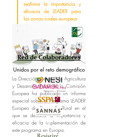
reafirma la importancia y 
Acerca de
¡Hola! Te damos la bienvenida al
eficacia de LEADER para 
grupo 'Noticias' . Un espa
...
las zonas rurales europeas
Leer más
Red de Colaboradores
Unidos por el reto demográfico
La Dirección General de Agricultura 
y Desarrollo Rural de la Comisión 
Europea ha publicado un informe 
especial sobre el Programa LEADER 
Europeo de Desarrollo Rural en el 
que se destaca la importancia y 
eficacia de la implementación de 
este programa en Europa.