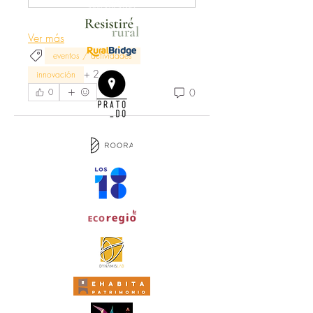
Ver más
eventos / actividades
+
2
innovación
0
0