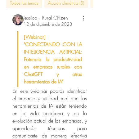
Todos los temas
Acción climática (5)
actividades rural citizen 
Jessica · Rural Citizen
12 de diciembre de 2023
[Webinar] 
"CONECTANDO CON LA 
INTELIGENCIA ARTIFICIAL: 
Potencia la productividad 
en empresas rurales con 
ChatGPT y otras 
herramientas de IA"
En este webinar podrás identificar 
Acerca de
el impacto y utilidad real que las 
¡Hola! Te damos la bienvenida a La
herramientas de IA están teniendo 
Plaza del Pueblo, el gra
...
en la vida cotidiana y en la 
Leer más
evolución actual de las empresas, y 
aprenderás técnicas para 
comunicarte de manera efectiva 
Citizens