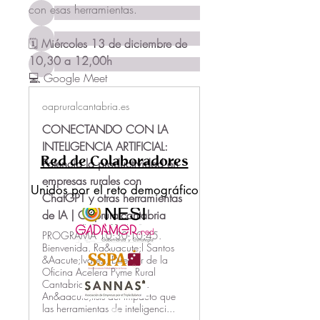
con esas herramientas.
🗓️ 
Miércoles 13 de diciembre de 
10,30 a 12,00h
💻 Google Meet
Ver todo Citizens (1343)
oapruralcantabria.es
CONECTANDO CON LA
INTELIGENCIA ARTIFICIAL:
Red de Colaboradores
Potencia la productividad en
empresas rurales con
Unidos por el reto demográfico
ChatGPT y otras herramientas
de IA | Oapruralcantabria
PROGRAMA 10:30-10:45.
Bienvenida. Ra&uacute;l Santos
&Aacute;lvarez, Director de la
Oficina Acelera Pyme Rural
Cantabria 10:45-11:30.
An&aacute;lisis del impacto que
las herramientas de inteligenci...