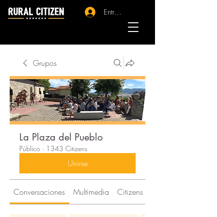
Entrar - Registro
Grupos
La Plaza del Pueblo
Público
·
1343 Citizens
Unirse
Conversaciones
Multimedia
Citizens
Acerca de