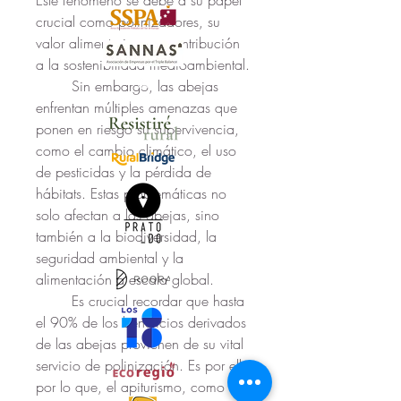
Este fenómeno se debe a su papel 
crucial como polinizadores, su 
valor alimentario y su contribución 
a la sostenibilidad medioambiental. 
	Sin embargo, las abejas 
enfrentan múltiples amenazas que 
ponen en riesgo su supervivencia, 
como el cambio climático, el uso 
de pesticidas y la pérdida de 
hábitats. Estas problemáticas no 
solo afectan a las abejas, sino 
también a la biodiversidad, la 
seguridad ambiental y la 
alimentación a escala global. 
	Es crucial recordar que hasta 
el 90% de los beneficios derivados 
de las abejas provienen de su vital 
servicio de polinización. Es por ello 
por lo que, el apiturismo, como 