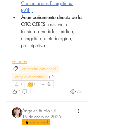
Comunidades Energéticas 
(60h).
Acompañamiento directo de la 
OTC CERES
: asistencia 
técnica a medida: jurídica, 
energética, metodológica, 
participativa.
Ver más
emprendimiento social
+
2
energías renovables
👏
1
1
2
1
73
Ángeles Rubio Gil
19 de enero de 2025
Acerca de
Talento Rural
¡Hola! Te damos la bienvenida a La