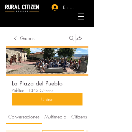
Entrar - Registro
Grupos
La Plaza del Pueblo
Público
·
1343 Citizens
Unirse
Conversaciones
Multimedia
Citizens
Acerca de