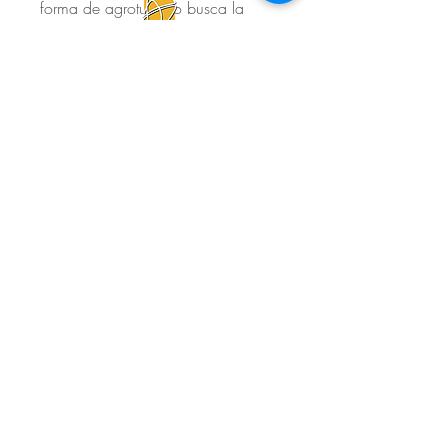
forma de agroturismo busca la
conservación ambiental, la 
reactivación económica de 
comunidades locales y la 
preservación de oficios 
tradicionales en…
Ver más
turismo rural
turismo sostenible
+
13
2
2
2
Veronica Alvarez
12 de marzo de 2024
Talento Rural
VIII ENCUENTRO ARTE, MUJER Y 
NATURALEZA en Valdelarte 