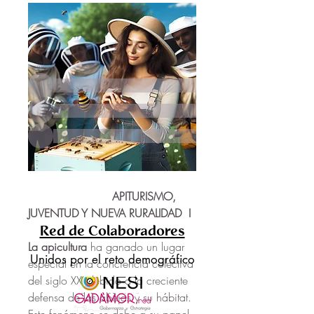
Plaza del Pueblo, el gra
...
Leer más
Citizens
Ver todo Citizens (1343)
     APITURISMO,  
JUVENTUD Y NUEVA RURALIDAD  I
Red de Colaboradores
La apicultura 
ha ganado un lugar 
Unidos por el reto demográfico
especial en la conciencia colectiva 
del siglo XXI debido a la creciente 
defensa de las abejas y su hábitat. 