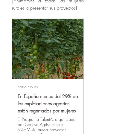
¡Animamos a todas las mujeres 
rurales a presentar sus proyectos!
hortoinfo.es
En España menos del 29% de
las explotaciones agrarias
están regentadas por mujeres
El Programa TalentA, organizado
por Corteva Agriscience y
FADEMUR, busca proyectos