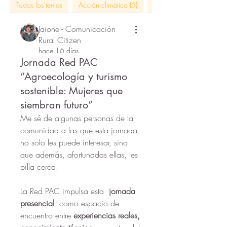
Todos los temas
Acción climática (5)
actividades rural citizen 
Jaione - Comunicación
Rural Citizen
hace 16 días
Jornada Red PAC
“Agroecología y turismo
sostenible: Mujeres que
siembran futuro”
Me sé de algunas personas de la 
comunidad a las que esta jornada 
no solo les puede interesar, sin
o 
que además, afortunadas ellas, les 
pilla cerca.
La Red PAC impulsa esta  
jornada 
presencial 
 como espacio de 
encuentro entre
 experiencias reales, 