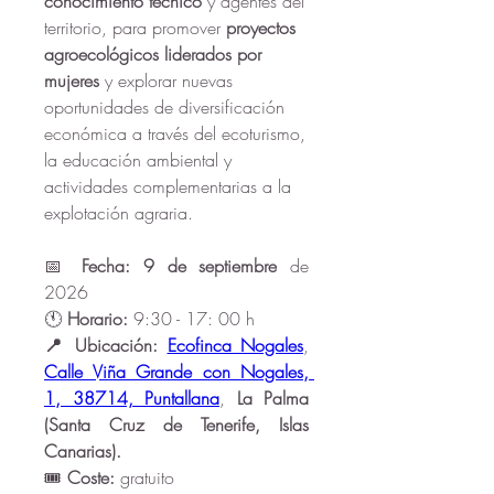
conocimiento técnico 
y agentes del 
territorio, para promover 
proyectos 
agroecológicos liderados por 
mujeres 
y explorar nuevas 
oportunidades de diversificación 
económica a través del ecoturismo, 
la educación ambiental y 
actividades complementarias a la 
explotación agraria.
📅 
Fecha: 9 de septiembre
 de 
2026
🕚 
Horario: 
9:30 - 17: 00 h 
📍 Ubicación:
Ecofinca Nogales
, 
Calle Viña Grande con Nogales, 
1, 38714, Puntallana
, 
La Palma
(Santa Cruz de Tenerife, Islas 
Canarias).
🎟️ 
Coste:
 gratuito