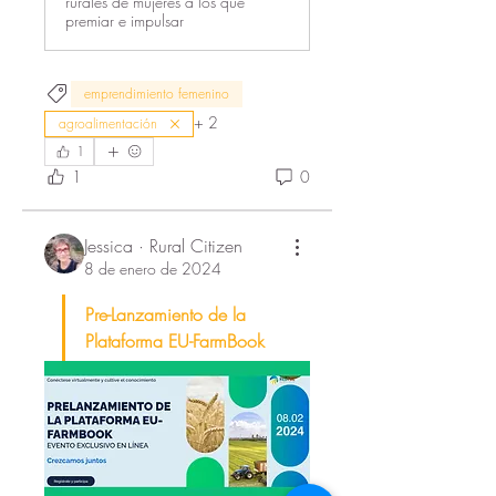
rurales de mujeres a los que
premiar e impulsar
emprendimiento femenino
+
2
agroalimentación
1
1
0
Jessica · Rural Citizen
8 de enero de 2024
Pre-Lanzamiento de la 
Plataforma EU-FarmBook