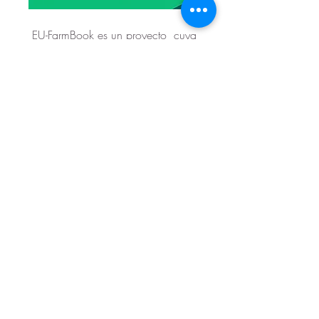
 EU-FarmBook es un proyecto  cuya 
plataforma en línea recopila 
Conocimientos sobre Agricultura y 
Silvicultura para que llegue a 
manos de los agricultores. 
Para dar a conocer esta iniciativa, 
han preparado un webinar online 
el próximo 8 de febrero. Puedes 
inscribirte desde aquí 👇
+info y registro
eventos / actividades
Red PAC
+
1
0
0