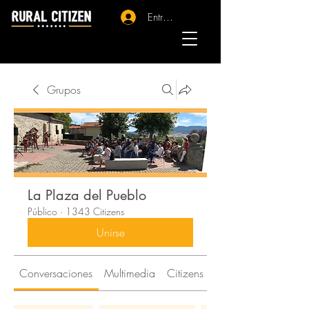
Entrar - Registro
Grupos
La Plaza del Pueblo
Público
·
1343 Citizens
Unirse
Conversaciones
Multimedia
Citizens
Acerca de