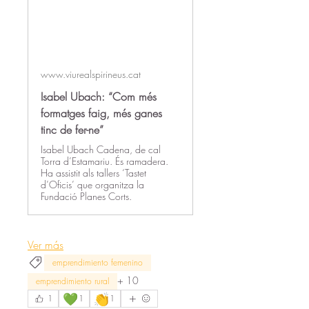
www.viurealspirineus.cat
Isabel Ubach: “Com més
formatges faig, més ganes
tinc de fer-ne”
Isabel Ubach Cadena, de cal
Torra d’Estamariu. És ramadera.
Ha assistit als tallers ‘Tastet
d’Oficis’ que organitza la
Fundació Planes Corts.
Ver más
emprendimiento femenino
+
10
emprendimiento rural
💚
👏
1
1
1