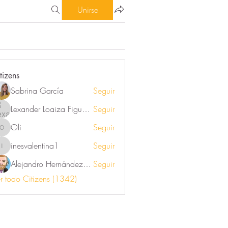
Unirse
tizens
Sabrina García
Seguir
Lexander Loaiza Figueroa
Seguir
Oli
Seguir
Oli
inesvalentina1
Seguir
inesvalentina1
Alejandro Hernández Renner
Seguir
r todo Citizens (1342)