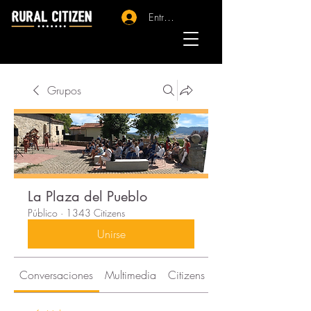
Entrar - Registro
Grupos
La Plaza del Pueblo
Público
·
1343 Citizens
Unirse
Conversaciones
Multimedia
Citizens
Acerca de