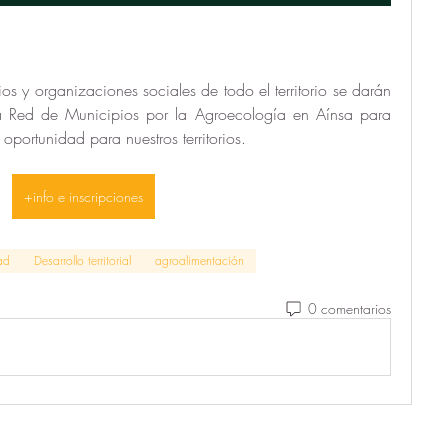
 y organizaciones sociales de todo el territorio se darán 
a Red de Municipios por la Agroecología en Aínsa para 
portunidad para nuestros territorios.
+info e inscripciones
ad
Desarrollo territorial
agroalimentación
0 comentarios