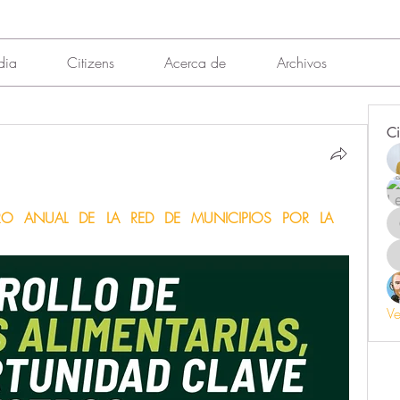
dia
Citizens
Acerca de
Archivos
Ci
O ANUAL DE LA RED DE MUNICIPIOS POR LA 
Ve