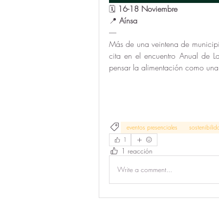
🗓 
16-18 Noviembre
📍 
Aínsa
-----
Más de una veintena de municipios
cita en el encuentro Anual de L
pensar la alimentación como una o
eventos presenciales
sostenibilid
1
1 reacción
Write a comment...