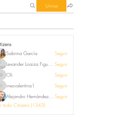
Unirse
tizens
Sabrina García
Seguir
Lexander Loaiza Figueroa
Seguir
Oli
Seguir
Oli
inesvalentina1
Seguir
inesvalentina1
Alejandro Hernández Renner
Seguir
r todo Citizens (1343)