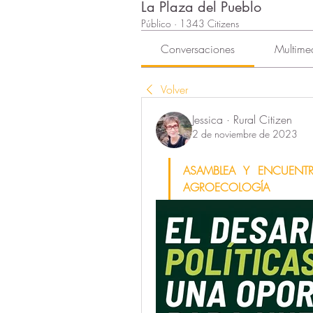
La Plaza del Pueblo
Público
·
1343 Citizens
Conversaciones
Multime
Volver
Jessica · Rural Citizen
2 de noviembre de 2023
ASAMBLEA Y ENCUENTR
AGROECOLOGÍA