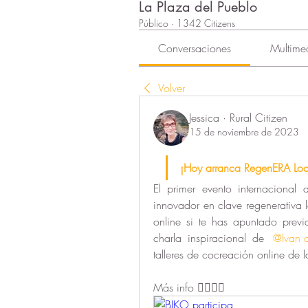
La Plaza del Pueblo
Público
·
1342 Citizens
Conversaciones
Multime
Volver
Jessica · Rural Citizen
15 de noviembre de 2023
¡Hoy arranca RegenERA Loca
El primer evento internacional
innovador en clave regenerativa l
online si te has apuntado previ
charla inspiracional de 
@Ivan d
talleres de cocreación online de
Más info 👇🏻👇🏻