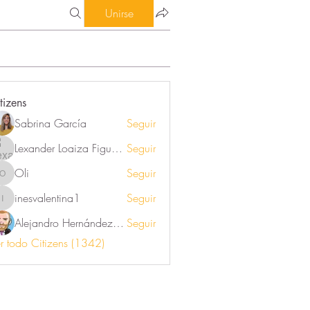
Unirse
tizens
Sabrina García
Seguir
Lexander Loaiza Figueroa
Seguir
Oli
Seguir
Oli
inesvalentina1
Seguir
inesvalentina1
Alejandro Hernández Renner
Seguir
r todo Citizens (1342)