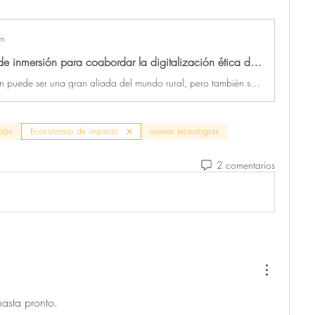
om
¡Nos vamos de inmersión para coabordar la digitalización ética del rural!
La digitalización puede ser una gran aliada del mundo rural, pero también suscita dudas y retos. ¿Cómo se puede poner la tecnología al servicio de los territorios? ¿Qué desafíos afrontan las entidades asentadas en los pueblos para fomentar un tejido económico digitalizado que genere nuevas oportunidades de
ción
Ecosistemas de impacto
nuevas tecnologias
2 comentarios
hasta pronto.