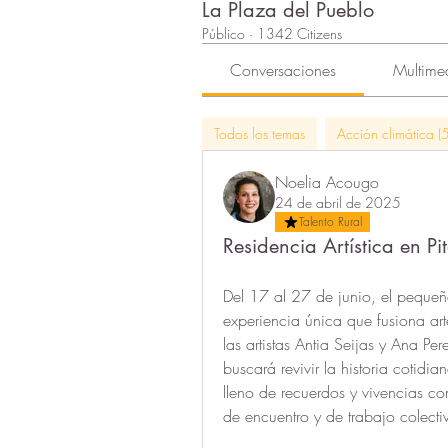
La Plaza del Pueblo
Público
·
1342 Citizens
Conversaciones
Multime
Todos los temas
Acción climática (5
Noelia Acougo
24 de abril de 2025
Talento Rural
Residencia Artística en P
Del 17 al 27 de junio, el pequeñ
experiencia única que fusiona arte
las artistas Antia Seijas y Ana Pe
buscará revivir la historia cotidi
lleno de recuerdos y vivencias co
de encuentro y de trabajo colecti