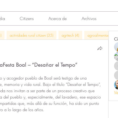
dia
Citizens
Acerca de
Archivos
)
actividades rural citizen (35)
agritech (4)
agroalimentación (
Ci
itaFesta Boal – “Desañar el Tempo”
o y acogedor pueblo de Boal será testigo de una 
, memoria y vida rural. Bajo el título “Desañar el Tempo”, 
reda nos invitan a ser parte de un proceso creativo que 
Ve
ana del pueblo y, especialmente, del lavadero, ese espacio 
mpartidas que, más allá de su función, ha sido un punto 
vo a lo largo de los años.