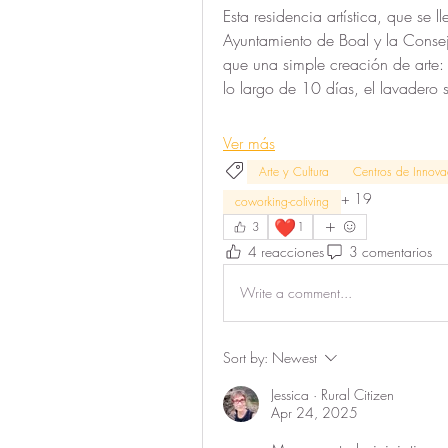
Esta residencia artística, que se
Ayuntamiento de Boal y la Consej
que una simple creación de arte: e
lo largo de 10 días, el lavadero
Ver más
Arte y Cultura
Centros de Innovaci
+
19
coworking-coliving
❤️
3
1
4 reacciones
3 comentarios
Write a comment...
Sort by:
Newest
Jessica · Rural Citizen
Apr 24, 2025