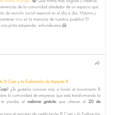
@Noelia Acougo
 😃 Que forma más original y creativa 
xperiencias de la comunidad alrededor de un espacio que, 
o de reunión social esencial en el día a día. Historia y 
ntener vivo en la memoria de nuestros pueblos! El 
ne una pinta estupenda, enhorabuena 🤗
to B Corp y la Evaluación de Impacto B
Corp
? ¿Te gustaría conocer más a fondo el movimiento B 
obre la comunidad de empresas que está transformando la 
te pierdas el 
webinar gratuito
 que ofrecen el 
20 de 
iona el proceso de certificación B Corp y la Evaluación 