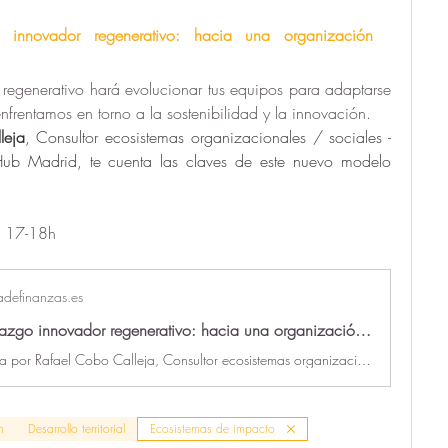
o innovador regenerativo: hacia una organización 
egenerativo hará evolucionar tus equipos para adaptarse 
nfrentamos en torno a la sostenibilidad y la innovación. 
leja
, Consultor ecosistemas organizacionales / sociales - 
Hub Madrid, te cuenta las claves de este nuevo modelo 
e 17-18h
definanzas.es
Evento | Liderazgo innovador regenerativo: hacia una organización exponencial
Sesión impartida por Rafael Cobo Calleja, Consultor ecosistemas organizacionales / sociales - diseño regenerativo en Impact Hub Madrid
n
Desarrollo territorial
Ecosistemas de impacto