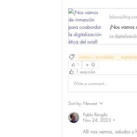
bikonsulting.c
eventos / actividades
digitaliza
1
1 reacción
Write a comment...
Sort by:
Newest
Pablo Rengifo
Nov 24, 2023
•
Allí nos vemos, saludos y 