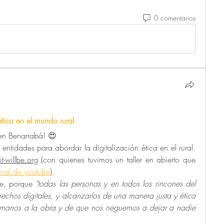
0 comentarios
ética en el mundo rural
en Benarrabá! 😍
entidades para abordar la digitalización ética en el rural. 
it-willbe.org
 (con quienes tuvimos un taller en abierto que 
nal de youtube
).
te, porque
 "
todas las personas y en todos los rincones del 
chos digitales, y alcanzarlos de una manera justa y ética 
anos a la obra y de que nos neguemos a dejar a nadie 