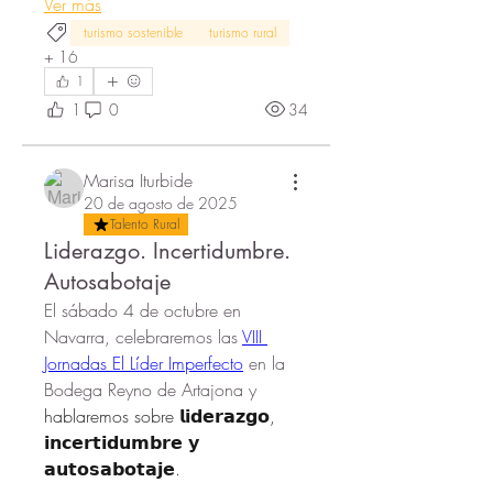
Ver más
turismo sostenible
turismo rural
+
16
1
1
0
34
Marisa Iturbide
20 de agosto de 2025
Talento Rural
Liderazgo. Incertidumbre.
Autosabotaje
El sábado 4 de octubre en 
Navarra, celebraremos las 
VIII 
Jornadas El Líder Imperfecto
 en la 
Bodega Reyno de Artajona y 
hablaremos sobre 𝗹𝗶𝗱𝗲𝗿𝗮𝘇𝗴𝗼, 
𝗶𝗻𝗰𝗲𝗿𝘁𝗶𝗱𝘂𝗺𝗯𝗿𝗲 𝘆 
𝗮𝘂𝘁𝗼𝘀𝗮𝗯𝗼𝘁𝗮𝗷𝗲.