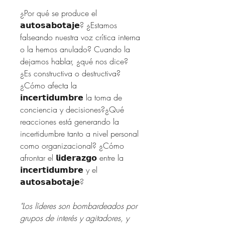
¿Por qué se produce el 
𝗮𝘂𝘁𝗼𝘀𝗮𝗯𝗼𝘁𝗮𝗷𝗲? ¿Estamos 
falseando nuestra voz crítica interna 
o la hemos anulado? Cuando la 
dejamos hablar, ¿qué nos dice? 
¿Es constructiva o destructiva? 
¿Cómo afecta la 
𝗶𝗻𝗰𝗲𝗿𝘁𝗶𝗱𝘂𝗺𝗯𝗿𝗲 la toma de 
conciencia y decisiones?¿Qué 
reacciones está generando la 
incertidumbre tanto a nivel personal 
como organizacional? ¿Cómo 
afrontar el 𝗹𝗶𝗱𝗲𝗿𝗮𝘇𝗴𝗼 entre la 
𝗶𝗻𝗰𝗲𝗿𝘁𝗶𝗱𝘂𝗺𝗯𝗿𝗲 y el 
𝗮𝘂𝘁𝗼𝘀𝗮𝗯𝗼𝘁𝗮𝗷𝗲?
"Los líderes son bombardeados por 
grupos de interés y agitadores, y 