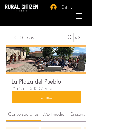
Entrar - Registro
Grupos
La Plaza del Pueblo
Público
·
1343 Citizens
Unirse
Conversaciones
Multimedia
Citizens
Acerca de