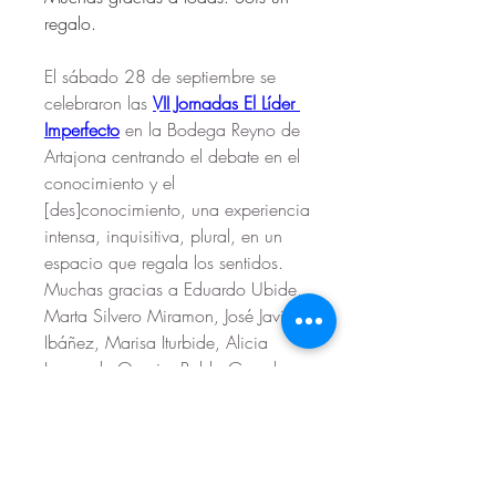
regalo.
El sábado 28 de septiembre se 
celebraron las 
VII Jornadas El Líder 
Imperfecto
 en la Bodega Reyno de 
Artajona centrando el debate en el 
conocimiento y el 
[des]conocimiento, una experiencia 
intensa, inquisitiva, plural, en un 
espacio que regala los sentidos. 
Muchas gracias a Eduardo Ubide, 
Marta Silvero Miramon, José Javier 
Ibáñez, Marisa Iturbide, Alicia 
Acerca de
Lopez de Ocariz, Pablo Guembe, 
¡Hola! Te damos la bienvenida a La
Sergio Lujambio Irazábal, Javier 
Plaza del Pueblo, el gra
...
Salvat, Mauricio Barriga Rodríguez 
Leer más
y a todas las personas que nos 
acompañaron. ¡Nos vemos en las 