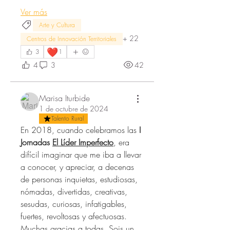
Ver más
Arte y Cultura
+
22
Centros de Innovación Territoriales
❤️
3
1
4
3
42
Marisa Iturbide
1 de octubre de 2024
Talento Rural
En 2018, cuando celebramos las 
I 
Jornadas 
El Líder Imperfecto
, era 
difícil imaginar que me iba a llevar 
a conocer, y apreciar, a decenas 
de personas inquietas, estudiosas, 
nómadas, divertidas, creativas, 
sesudas, curiosas, infatigables, 
fuertes, revoltosas y afectuosas. 
Muchas gracias a todas. Sois un 