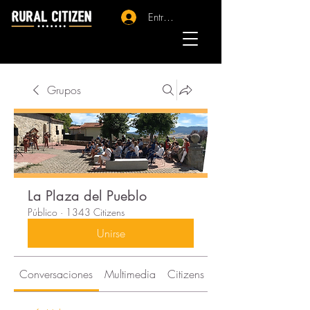
Entrar - Registro
Grupos
La Plaza del Pueblo
Público
·
1343 Citizens
Unirse
Conversaciones
Multimedia
Citizens
Acerca de