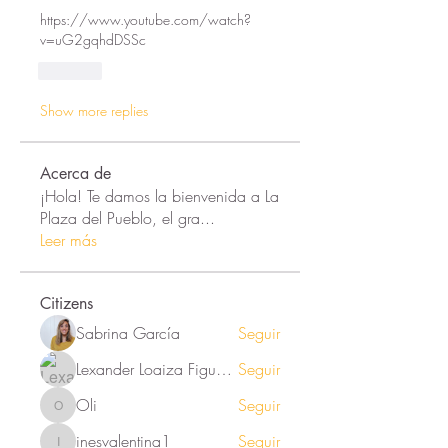
https://www.youtube.com/watch?
v=uG2gqhdDSSc
Like
Show more replies
Acerca de
¡Hola! Te damos la bienvenida a La
Plaza del Pueblo, el gra
...
Leer más
Citizens
Sabrina García
Seguir
Lexander Loaiza Figueroa
Seguir
Oli
Seguir
Oli
inesvalentina1
Seguir