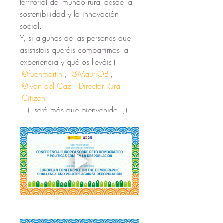
territorial del mundo rural desde la 
sostenibilidad y la innovación 
social.
Y, si algunas de las personas que 
asististeis queréis compartirnos la 
experiencia y qué os lleváis ( 
@fuenmartin
, 
@MauriOB
, 
@Ivan del Caz | Director Rural 
Citizen
...) ¡será más que bienvenido! ;)