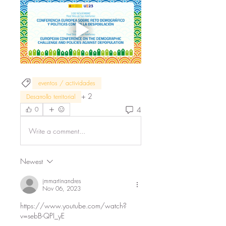
eventos / actividades
+
2
Desarrollo territorial
4
0
Write a comment...
Newest
jmmartinandres
Nov 06, 2023
https://www.youtube.com/watch?
v=sebB-QPI_yE