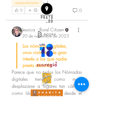
+
1
emprendimiento
0
0
Jessica · Rural Citizen
20 de noviembre de 2023
Los nómadas digitales, 
unos visitantes de gran 
interés a los que nadie 
presta atención
Parece que no todos los Nómadas 
digitales tienen como meta 
desplazarse a lugares tan cálidos 
como Islas Canarias, y desde el 
norte también están prestando 
atención a este fenómeno.
Cantabria se quiere posicionar 
también como destino de mónadas 
digitales ofreciendo Surf y 