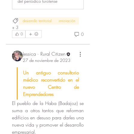
del periódico turolense
desarrollo territorial
innovación
+
3
0
0
Jessica · Rural Citizen
27 de noviembre de 2023
Un antiguo consultorio 
médico reconvertido en el 
nuevo Centro de 
Emprendedores
El pueblo de la Haba (Badajoz) se 
suma a otros tantos que reforman 
edificios en desuso para darles una 
Acerca de
nueva vida y promover el desarrollo 
¡Hola! Te damos la bienvenida al
empresarial.