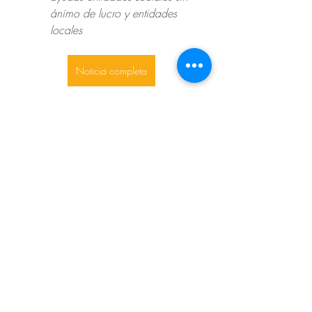
ánimo de lucro y entidades 
locales
Noticia completa
digitalización
desarrollo territorial
+
6
1
1
0
Jessica · Rural Citizen
5 de enero de 2024
España lidera los proyectos 
de innovación 
agroalimentaria financiados 
por la UE