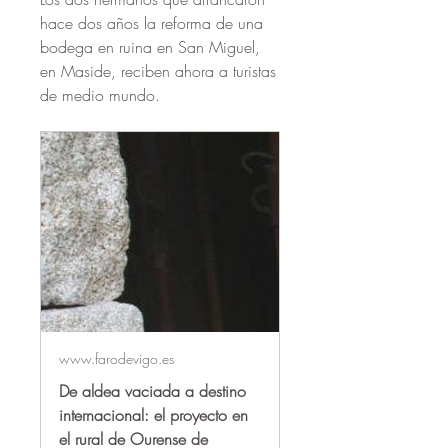
hace dos años la reforma de una 
bodega en ruina en San Miguel, 
en Maside, reciben ahora a turistas 
de medio mundo.
www.farodevigo.es
De aldea vaciada a destino
internacional: el proyecto en
el rural de Ourense de