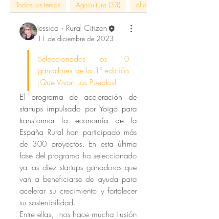
Todos los temas
Agricultura (33)
alianzas con impacto (5)
Jessica · Rural Citizen
11 de diciembre de 2023
Seleccionados los 10 
ganadores de la 1ª edición 
¡Que Vivan Los Pueblos!
El programa de aceleración de 
startups impulsado por Yoigo para 
transformar la economía de la  
España Rural 
han participado más 
de 300 proyectos. En esta última 
fase del programa ha seleccionado 
ya las diez startups ganadoras que 
van a beneficiarse de ayuda para 
acelerar su crecimiento y fortalecer 
su sostenibilidad. 
Entre ellas, ¡nos hace mucha ilusión 