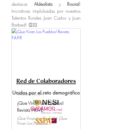
destacar 
Aldealista
 y 
Rooral
! 
Iniciativas implulsadas por nuestros 
Talentos Rurales Juan Carlos y Juan 
Barbed! 👏🏻
Acerca de
¡Hola! Te damos la bienvenida al
grupo 'Noticias' . Un espa
...
Leer más
Red de Colaboradores
Unidos por el reto demográfico
revistanuve.com
¡Que Vivan Los Pueblos!
Revista NUVE
¡Que Vivan Los Pueblos! ¡Que
Vivan Los Pueblos!