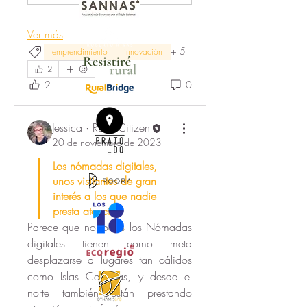
Ver más
+
5
emprendimiento
innovación
2
2
0
Jessica · Rural Citizen
20 de noviembre de 2023
Los nómadas digitales, 
unos visitantes de gran 
interés a los que nadie 
presta atención
Parece que no todos los Nómadas 
digitales tienen como meta 
desplazarse a lugares tan cálidos 
como Islas Canarias, y desde el 
norte también están prestando 