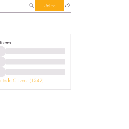
Unirse
tizens
r todo Citizens (1342)