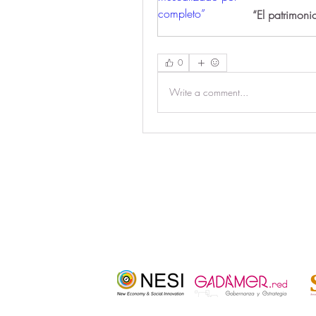
“El patrimon
0
Write a comment...