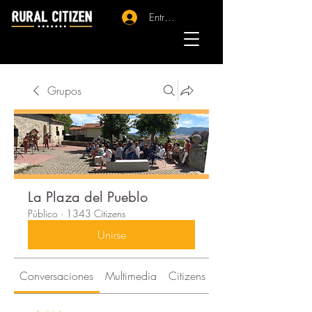
Entrar - Registro
Grupos
La Plaza del Pueblo
Público
·
1343 Citizens
Unirse
Conversaciones
Multimedia
Citizens
Acerca de