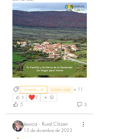
+
11
vivienda
turismo rural
❤️
3
2
5
3
Jessica · Rural Citizen
15 de diciembre de 2023