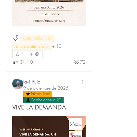
conectividad rural
+
10
emprendimiento rural
3
3
0
72
Javi Ruiz
9 de diciembre de 2025
Talento Rural
Colaborador/a RC
VIVE LA DEMANDA