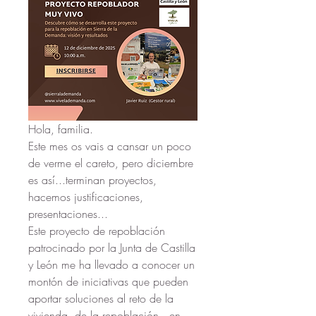
Hola, familia.
Este mes os vais a cansar un poco 
de verme el careto, pero diciembre 
es así...terminan proyectos, 
hacemos justificaciones, 
presentaciones...
Este proyecto de repoblación 
patrocinado por la Junta de Castilla 
y León me ha llevado a conocer un 
montón de iniciativas que pueden 
aportar soluciones al reto de la 
vivienda, de la repoblación...en 