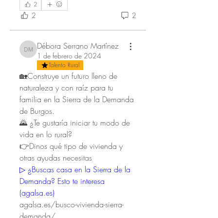
2
2
2
Débora Serrano Martínez
Débora Serrano Martínez
1 de febrero de 2024
Talento Rural
🏡Construye un futuro lleno de 
naturaleza y con raíz para tu 
familia en la Sierra de la Demanda 
de Burgos. 
🌄 ¿Te gustaría iniciar tu modo de 
vida en lo rural?
👉Dinos qué tipo de vivienda y 
otras ayudas necesitas
▷ ¿Buscas casa en la Sierra de la 
Demanda? Esto te interesa 
(agalsa.es)
agalsa.es/busco-vivienda-sierra-
demanda/