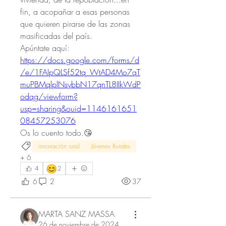
fin, a acopañar a esas personas 
que quieren pirarse de las zonas 
masificadas del país.
Apúntate aquí: 
https://docs.google.com/forms/d
/e/1FAIpQLSf52tq_WtAD4Mo7qT
muPBMqlplNsybbN17qnTL8IIkWdP
odqg/viewform?
usp=sharing&ouid=1146161651
08457253076
Os lo cuento todo.😘
innovación rural
Jóvenes Rurales
+
6
😊
4
2
6
2
37
MARTA SANZ MASSA
26 de noviembre de 2024