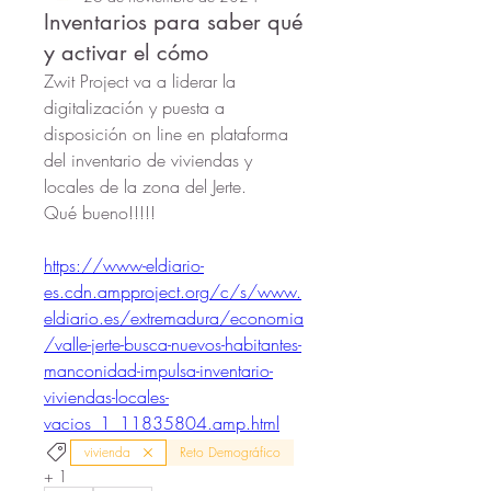
Inventarios para saber qué
y activar el cómo
Zwit Project va a liderar la 
digitalización y puesta a 
disposición on line en plataforma 
del inventario de viviendas y 
locales de la zona del Jerte.
Qué bueno!!!!!
https://www-eldiario-
es.cdn.ampproject.org/c/s/www.
eldiario.es/extremadura/economia
/valle-jerte-busca-nuevos-habitantes-
manconidad-impulsa-inventario-
viviendas-locales-
vacios_1_11835804.amp.html
vivienda
Reto Demográfico
+
1