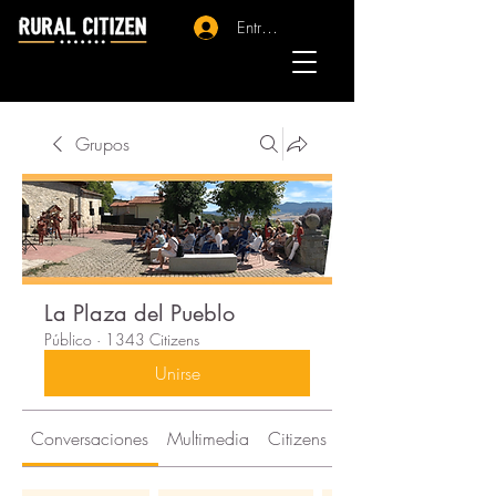
Entrar - Registro
Grupos
La Plaza del Pueblo
Público
·
1343 Citizens
Unirse
Conversaciones
Multimedia
Citizens
Acerca de